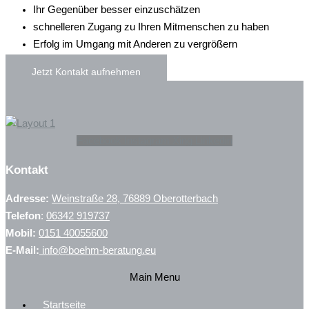
Ihr Gegenüber besser einzuschätzen
schnelleren Zugang zu Ihren Mitmenschen zu haben
Erfolg im Umgang mit Anderen zu vergrößern
Jetzt Kontakt aufnehmen
Facebook
Instagram
Xing
Linkedin
Kontakt
Adresse:
Weinstraße 28, 76889 Oberotterbach
Telefon
:
06342 919737
Mobil:
0151 40055600
E-Mail:
info@boehm-beratung.eu
Main Menu
Startseite